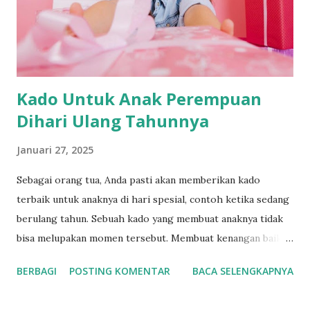
Kado Untuk Anak Perempuan
Dihari Ulang Tahunnya
Januari 27, 2025
Sebagai orang tua, Anda pasti akan memberikan kado
terbaik untuk anaknya di hari spesial, contoh ketika sedang
berulang tahun. Sebuah kado yang membuat anaknya tidak
bisa melupakan momen tersebut. Membuat kenangan baik
ketika anaknya beranjak dewasa. Beberapa hadiah ini bisa
BERBAGI
POSTING KOMENTAR
BACA SELENGKAPNYA
menjadi pilihan para orang tua dalam memilih sebagai kado
untuk anak perempuan mereka. Kado Untuk Anak