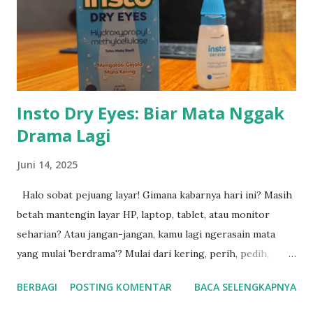
operasional. Setiap unit telah melalui proses inspeksi
menyeluruh oleh teknisi berpengalaman sebelum
ditawarkan kepada pelanggan. Forklift bekas dari SHN
memiliki keunggulan: ● Harga lebih terjangkau dibanding
unit baru ●...
Insto Dry Eyes: Biar Mata Nggak
Drama Lagi
Juni 14, 2025
Halo sobat pejuang layar! Gimana kabarnya hari ini? Masih
betah mantengin layar HP, laptop, tablet, atau monitor
seharian? Atau jangan-jangan, kamu lagi ngerasain mata
yang mulai 'berdrama'? Mulai dari kering, perih, pedih,
sampai rasanya kayak ada pasir nyangkut di mata. Duh,
BERBAGI
POSTING KOMENTAR
BACA SELENGKAPNYA
ngeselin banget ya! Kalau kamu lagi ngalamin itu, selamat
datang di klub! Aku juga sering banget ngalamin yang