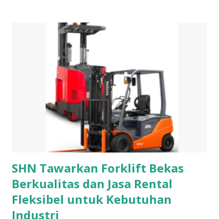
Perempuan yang Cocok Di Hari Ulang Tahunnya Dibawah
ini adalah beberapa pilihan kado yang bisa dihadiahkan
kepada anak yang berulang tahun 1. Kalung Kalung
merupakan hiasan untuk leher. Meskipun tersembunyi tapi
tetap dapat menghiasi leher kita. Kalung berbentuk tali
yang bersambung pada hiasannya. Pada bagian tali bisa
berupa rantai atau pita yang melingkari leher. Sedangkan
untuk bagian hiasan biasanya terbuat dari bahan bahan yang
berharga seperti berlian, mutiara, ruby, emerald, garnet dan
safir. Selain sebagai hiasan, kalung juga berfungsi sebagai
simbol dari kekayaan atau status tertentu di Masyarakat....
SHN Tawarkan Forklift Bekas
Berkualitas dan Jasa Rental
Fleksibel untuk Kebutuhan
Industri