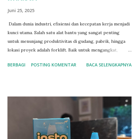
Juni 25, 2025
Dalam dunia industri, efisiensi dan kecepatan kerja menjadi
kunci utama. Salah satu alat bantu yang sangat penting
untuk menunjang produktivitas di gudang, pabrik, hingga
lokasi proyek adalah forklift. Baik untuk mengangkat,
memindahkan, atau menata barang, forklift terbukti mampu
BERBAGI
POSTING KOMENTAR
BACA SELENGKAPNYA
menghemat waktu dan tenaga. Menyadari kebutuhan
tersebut, SHN hadir sebagai solusi dengan layanan jual
forklift bekas berkualitas dan jasa rental forklift yang
terpercaya. Solusi Hemat dengan Forklift Bekas dari SHN
Tidak semua bisnis membutuhkan forklift baru. Bagi
perusahaan yang ingin menekan anggaran tanpa
mengorbankan kualitas, memilih forklift bekas bisa menjadi
langkah cerdas. SHN menyediakan berbagai unit forklift
second yang masih dalam kondisi prima dan layak