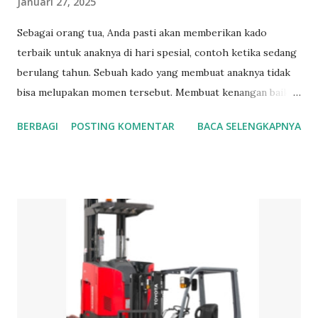
Januari 27, 2025
Sebagai orang tua, Anda pasti akan memberikan kado
terbaik untuk anaknya di hari spesial, contoh ketika sedang
berulang tahun. Sebuah kado yang membuat anaknya tidak
bisa melupakan momen tersebut. Membuat kenangan baik
ketika anaknya beranjak dewasa. Beberapa hadiah ini bisa
BERBAGI
POSTING KOMENTAR
BACA SELENGKAPNYA
menjadi pilihan para orang tua dalam memilih sebagai kado
untuk anak perempuan mereka. Kado Untuk Anak
Perempuan yang Cocok Di Hari Ulang Tahunnya Dibawah
ini adalah beberapa pilihan kado yang bisa dihadiahkan
kepada anak yang berulang tahun 1. Kalung Kalung
merupakan hiasan untuk leher. Meskipun tersembunyi tapi
tetap dapat menghiasi leher kita. Kalung berbentuk tali
yang bersambung pada hiasannya. Pada bagian tali bisa
berupa rantai atau pita yang melingkari leher. Sedangkan
untuk bagian hiasan biasanya terbuat dari bahan bahan yang