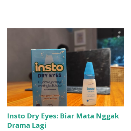
menghemat waktu dan tenaga. Menyadari kebutuhan
tersebut, SHN hadir sebagai solusi dengan layanan jual
forklift bekas berkualitas dan jasa rental forklift yang
terpercaya. Solusi Hemat dengan Forklift Bekas dari SHN
Tidak semua bisnis membutuhkan forklift baru. Bagi
perusahaan yang ingin menekan anggaran tanpa
mengorbankan kualitas, memilih forklift bekas bisa menjadi
langkah cerdas. SHN menyediakan berbagai unit forklift
second yang masih dalam kondisi prima dan layak
operasional. Setiap unit telah melalui proses inspeksi
menyeluruh oleh teknisi berpengalaman sebelum
ditawarkan kepada pelanggan. Forklift bekas dari SHN
memiliki keunggulan: ● Harga lebih terjangkau dibanding
unit baru ●...
Insto Dry Eyes: Biar Mata Nggak
Drama Lagi