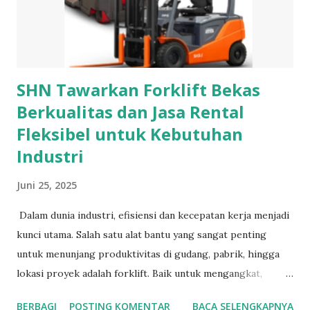
berharga seperti berlian, mutiara, ruby, emerald, garnet dan
safir. Selain sebagai hiasan, kalung juga berfungsi sebagai
simbol dari kekayaan atau status tertentu di Masyarakat....
SHN Tawarkan Forklift Bekas
Berkualitas dan Jasa Rental
Fleksibel untuk Kebutuhan
Industri
Juni 25, 2025
Dalam dunia industri, efisiensi dan kecepatan kerja menjadi
kunci utama. Salah satu alat bantu yang sangat penting
untuk menunjang produktivitas di gudang, pabrik, hingga
lokasi proyek adalah forklift. Baik untuk mengangkat,
memindahkan, atau menata barang, forklift terbukti mampu
BERBAGI
POSTING KOMENTAR
BACA SELENGKAPNYA