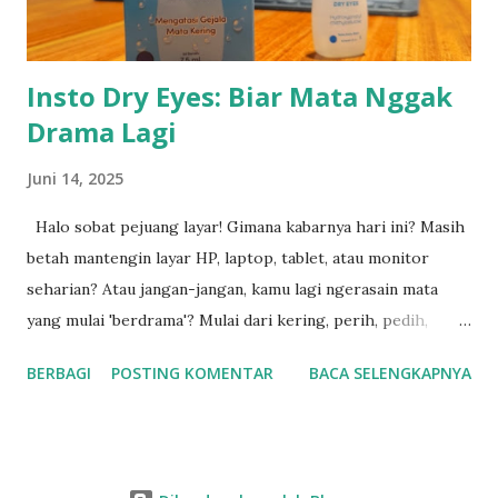
ditawarkan kepada pelanggan. Forklift bekas dari SHN
memiliki keunggulan: ● Harga lebih terjangkau dibanding
unit baru ●...
Insto Dry Eyes: Biar Mata Nggak
Drama Lagi
Juni 14, 2025
Halo sobat pejuang layar! Gimana kabarnya hari ini? Masih
betah mantengin layar HP, laptop, tablet, atau monitor
seharian? Atau jangan-jangan, kamu lagi ngerasain mata
yang mulai 'berdrama'? Mulai dari kering, perih, pedih,
sampai rasanya kayak ada pasir nyangkut di mata. Duh,
BERBAGI
POSTING KOMENTAR
BACA SELENGKAPNYA
ngeselin banget ya! Kalau kamu lagi ngalamin itu, selamat
datang di klub! Aku juga sering banget ngalamin yang
namanya mata drama alias mata kering. Rasanya nggak
nyaman, bikin susah fokus, dan kadang malah jadi alasan