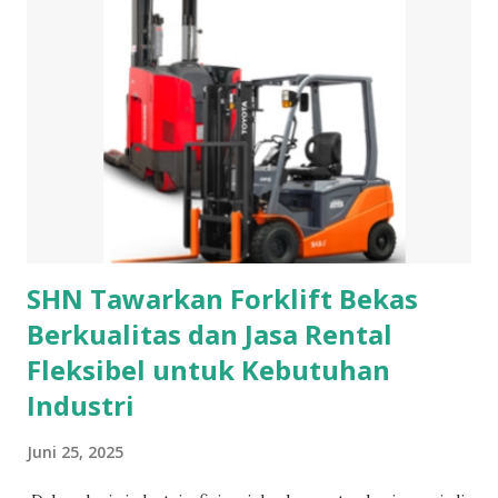
merupakan hiasan untuk leher. Meskipun tersembunyi tapi
tetap dapat menghiasi leher kita. Kalung berbentuk tali
yang bersambung pada hiasannya. Pada bagian tali bisa
berupa rantai atau pita yang melingkari leher. Sedangkan
untuk bagian hiasan biasanya terbuat dari bahan bahan yang
berharga seperti berlian, mutiara, ruby, emerald, garnet dan
safir. Selain sebagai hiasan, kalung juga berfungsi sebagai
simbol dari kekayaan atau status tertentu di Masyarakat....
SHN Tawarkan Forklift Bekas
Berkualitas dan Jasa Rental
Fleksibel untuk Kebutuhan
Industri
Juni 25, 2025