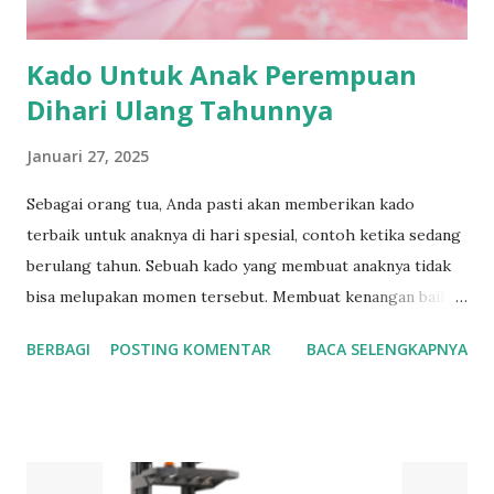
Kado Untuk Anak Perempuan
Dihari Ulang Tahunnya
Januari 27, 2025
Sebagai orang tua, Anda pasti akan memberikan kado
terbaik untuk anaknya di hari spesial, contoh ketika sedang
berulang tahun. Sebuah kado yang membuat anaknya tidak
bisa melupakan momen tersebut. Membuat kenangan baik
ketika anaknya beranjak dewasa. Beberapa hadiah ini bisa
BERBAGI
POSTING KOMENTAR
BACA SELENGKAPNYA
menjadi pilihan para orang tua dalam memilih sebagai kado
untuk anak perempuan mereka. Kado Untuk Anak
Perempuan yang Cocok Di Hari Ulang Tahunnya Dibawah
ini adalah beberapa pilihan kado yang bisa dihadiahkan
kepada anak yang berulang tahun 1. Kalung Kalung