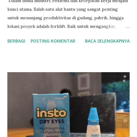
Dalam dunia industri, efisiensi dan kecepatan kerja menjadi
kunci utama. Salah satu alat bantu yang sangat penting
untuk menunjang produktivitas di gudang, pabrik, hingga
lokasi proyek adalah forklift. Baik untuk mengangkat,
memindahkan, atau menata barang, forklift terbukti mampu
BERBAGI
POSTING KOMENTAR
BACA SELENGKAPNYA
menghemat waktu dan tenaga. Menyadari kebutuhan
tersebut, SHN hadir sebagai solusi dengan layanan jual
forklift bekas berkualitas dan jasa rental forklift yang
terpercaya. Solusi Hemat dengan Forklift Bekas dari SHN
Tidak semua bisnis membutuhkan forklift baru. Bagi
perusahaan yang ingin menekan anggaran tanpa
mengorbankan kualitas, memilih forklift bekas bisa menjadi
langkah cerdas. SHN menyediakan berbagai unit forklift
second yang masih dalam kondisi prima dan layak
operasional. Setiap unit telah melalui proses inspeksi
menyeluruh oleh teknisi berpengalaman sebelum