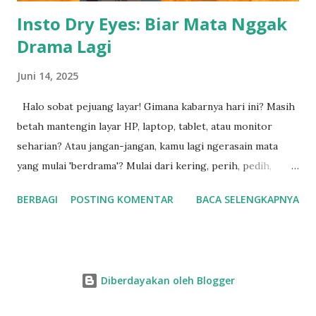
unit baru ●...
Insto Dry Eyes: Biar Mata Nggak
Drama Lagi
Juni 14, 2025
Halo sobat pejuang layar! Gimana kabarnya hari ini? Masih
betah mantengin layar HP, laptop, tablet, atau monitor
seharian? Atau jangan-jangan, kamu lagi ngerasain mata
yang mulai 'berdrama'? Mulai dari kering, perih, pedih,
sampai rasanya kayak ada pasir nyangkut di mata. Duh,
BERBAGI
POSTING KOMENTAR
BACA SELENGKAPNYA
ngeselin banget ya! Kalau kamu lagi ngalamin itu, selamat
datang di klub! Aku juga sering banget ngalamin yang
namanya mata drama alias mata kering. Rasanya nggak
nyaman, bikin susah fokus, dan kadang malah jadi alasan
Diberdayakan oleh Blogger
kenapa kerjaan jadi molor (padahal mah sambil nyari alasan
biar bisa rebahan, hehe). Tapi serius deh, mata kering itu