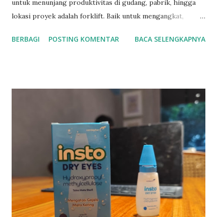
untuk menunjang produktivitas di gudang, pabrik, hingga
lokasi proyek adalah forklift. Baik untuk mengangkat,
memindahkan, atau menata barang, forklift terbukti mampu
BERBAGI
POSTING KOMENTAR
BACA SELENGKAPNYA
menghemat waktu dan tenaga. Menyadari kebutuhan
tersebut, SHN hadir sebagai solusi dengan layanan jual
forklift bekas berkualitas dan jasa rental forklift yang
terpercaya. Solusi Hemat dengan Forklift Bekas dari SHN
Tidak semua bisnis membutuhkan forklift baru. Bagi
perusahaan yang ingin menekan anggaran tanpa
mengorbankan kualitas, memilih forklift bekas bisa menjadi
langkah cerdas. SHN menyediakan berbagai unit forklift
second yang masih dalam kondisi prima dan layak
operasional. Setiap unit telah melalui proses inspeksi
menyeluruh oleh teknisi berpengalaman sebelum
ditawarkan kepada pelanggan. Forklift bekas dari SHN
memiliki keunggulan: ● Harga lebih terjangkau dibanding