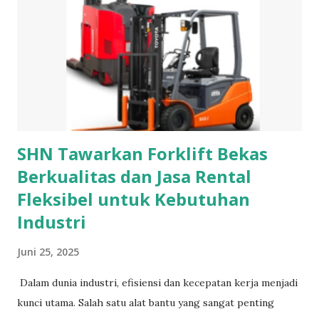
yang bersambung pada hiasannya. Pada bagian tali bisa
berupa rantai atau pita yang melingkari leher. Sedangkan
untuk bagian hiasan biasanya terbuat dari bahan bahan yang
berharga seperti berlian, mutiara, ruby, emerald, garnet dan
safir. Selain sebagai hiasan, kalung juga berfungsi sebagai
simbol dari kekayaan atau status tertentu di Masyarakat....
SHN Tawarkan Forklift Bekas
Berkualitas dan Jasa Rental
Fleksibel untuk Kebutuhan
Industri
Juni 25, 2025
Dalam dunia industri, efisiensi dan kecepatan kerja menjadi
kunci utama. Salah satu alat bantu yang sangat penting