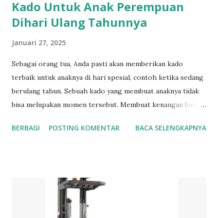
Kado Untuk Anak Perempuan
Dihari Ulang Tahunnya
Januari 27, 2025
Sebagai orang tua, Anda pasti akan memberikan kado
terbaik untuk anaknya di hari spesial, contoh ketika sedang
berulang tahun. Sebuah kado yang membuat anaknya tidak
bisa melupakan momen tersebut. Membuat kenangan baik
ketika anaknya beranjak dewasa. Beberapa hadiah ini bisa
BERBAGI
POSTING KOMENTAR
BACA SELENGKAPNYA
menjadi pilihan para orang tua dalam memilih sebagai kado
untuk anak perempuan mereka. Kado Untuk Anak
Perempuan yang Cocok Di Hari Ulang Tahunnya Dibawah
ini adalah beberapa pilihan kado yang bisa dihadiahkan
kepada anak yang berulang tahun 1. Kalung Kalung
merupakan hiasan untuk leher. Meskipun tersembunyi tapi
tetap dapat menghiasi leher kita. Kalung berbentuk tali