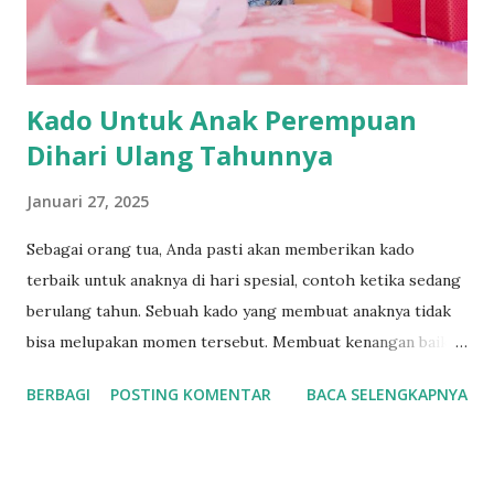
Kado Untuk Anak Perempuan
Dihari Ulang Tahunnya
Januari 27, 2025
Sebagai orang tua, Anda pasti akan memberikan kado
terbaik untuk anaknya di hari spesial, contoh ketika sedang
berulang tahun. Sebuah kado yang membuat anaknya tidak
bisa melupakan momen tersebut. Membuat kenangan baik
ketika anaknya beranjak dewasa. Beberapa hadiah ini bisa
BERBAGI
POSTING KOMENTAR
BACA SELENGKAPNYA
menjadi pilihan para orang tua dalam memilih sebagai kado
untuk anak perempuan mereka. Kado Untuk Anak
Perempuan yang Cocok Di Hari Ulang Tahunnya Dibawah