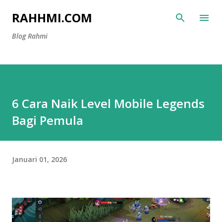
Langsung ke konten utama
RAHHMI.COM
Blog Rahmi
6 Cara Naik Level Mobile Legends
Bagi Pemula
Januari 01, 2026