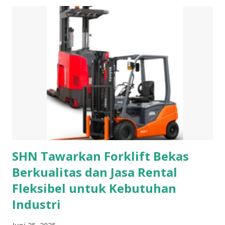
ini adalah beberapa pilihan kado yang bisa dihadiahkan
kepada anak yang berulang tahun 1. Kalung Kalung
merupakan hiasan untuk leher. Meskipun tersembunyi tapi
tetap dapat menghiasi leher kita. Kalung berbentuk tali
yang bersambung pada hiasannya. Pada bagian tali bisa
berupa rantai atau pita yang melingkari leher. Sedangkan
untuk bagian hiasan biasanya terbuat dari bahan bahan yang
berharga seperti berlian, mutiara, ruby, emerald, garnet dan
safir. Selain sebagai hiasan, kalung juga berfungsi sebagai
simbol dari kekayaan atau status tertentu di Masyarakat....
SHN Tawarkan Forklift Bekas
Berkualitas dan Jasa Rental
Fleksibel untuk Kebutuhan
Industri