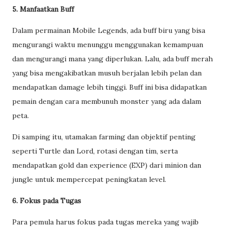
5. Manfaatkan Buff
Dalam permainan Mobile Legends, ada buff biru yang bisa
mengurangi waktu menunggu menggunakan kemampuan
dan mengurangi mana yang diperlukan. Lalu, ada buff merah
yang bisa mengakibatkan musuh berjalan lebih pelan dan
mendapatkan damage lebih tinggi. Buff ini bisa didapatkan
pemain dengan cara membunuh monster yang ada dalam
peta.
Di samping itu, utamakan farming dan objektif penting
seperti Turtle dan Lord, rotasi dengan tim, serta
mendapatkan gold dan experience (EXP) dari minion dan
jungle untuk mempercepat peningkatan level.
6. Fokus pada Tugas
Para pemula harus fokus pada tugas mereka yang wajib