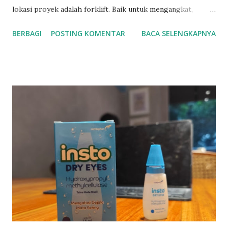
lokasi proyek adalah forklift. Baik untuk mengangkat,
memindahkan, atau menata barang, forklift terbukti mampu
BERBAGI
POSTING KOMENTAR
BACA SELENGKAPNYA
menghemat waktu dan tenaga. Menyadari kebutuhan
tersebut, SHN hadir sebagai solusi dengan layanan jual
forklift bekas berkualitas dan jasa rental forklift yang
terpercaya. Solusi Hemat dengan Forklift Bekas dari SHN
Tidak semua bisnis membutuhkan forklift baru. Bagi
perusahaan yang ingin menekan anggaran tanpa
mengorbankan kualitas, memilih forklift bekas bisa menjadi
langkah cerdas. SHN menyediakan berbagai unit forklift
second yang masih dalam kondisi prima dan layak
operasional. Setiap unit telah melalui proses inspeksi
menyeluruh oleh teknisi berpengalaman sebelum
ditawarkan kepada pelanggan. Forklift bekas dari SHN
memiliki keunggulan: ● Harga lebih terjangkau dibanding
unit baru ●...