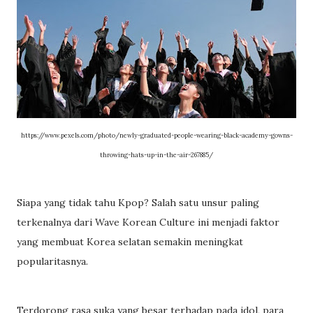
https://www.pexels.com/photo/newly-graduated-people-wearing-black-academy-gowns-
throwing-hats-up-in-the-air-267885/
Siapa yang tidak tahu Kpop? Salah satu unsur paling
terkenalnya dari Wave Korean Culture ini menjadi faktor
yang membuat Korea selatan semakin meningkat
popularitasnya.
Terdorong rasa suka yang besar terhadap pada idol, para