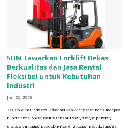
yang bersambung pada hiasannya. Pada bagian tali bisa
berupa rantai atau pita yang melingkari leher. Sedangkan
untuk bagian hiasan biasanya terbuat dari bahan bahan yang
berharga seperti berlian, mutiara, ruby, emerald, garnet dan
safir. Selain sebagai hiasan, kalung juga berfungsi sebagai
simbol dari kekayaan atau status tertentu di Masyarakat....
SHN Tawarkan Forklift Bekas
Berkualitas dan Jasa Rental
Fleksibel untuk Kebutuhan
Industri
Juni 25, 2025
Dalam dunia industri, efisiensi dan kecepatan kerja menjadi
kunci utama. Salah satu alat bantu yang sangat penting
untuk menunjang produktivitas di gudang, pabrik, hingga