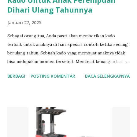
Dihari Ulang Tahunnya
Januari 27, 2025
Sebagai orang tua, Anda pasti akan memberikan kado
terbaik untuk anaknya di hari spesial, contoh ketika sedang
berulang tahun. Sebuah kado yang membuat anaknya tidak
bisa melupakan momen tersebut. Membuat kenangan baik
ketika anaknya beranjak dewasa. Beberapa hadiah ini bisa
BERBAGI
POSTING KOMENTAR
BACA SELENGKAPNYA
menjadi pilihan para orang tua dalam memilih sebagai kado
untuk anak perempuan mereka. Kado Untuk Anak
Perempuan yang Cocok Di Hari Ulang Tahunnya Dibawah
ini adalah beberapa pilihan kado yang bisa dihadiahkan
kepada anak yang berulang tahun 1. Kalung Kalung
merupakan hiasan untuk leher. Meskipun tersembunyi tapi
tetap dapat menghiasi leher kita. Kalung berbentuk tali