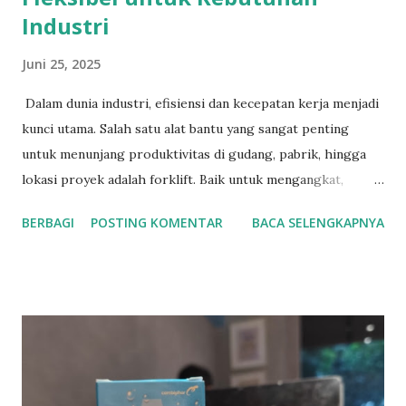
Industri
Juni 25, 2025
Dalam dunia industri, efisiensi dan kecepatan kerja menjadi
kunci utama. Salah satu alat bantu yang sangat penting
untuk menunjang produktivitas di gudang, pabrik, hingga
lokasi proyek adalah forklift. Baik untuk mengangkat,
memindahkan, atau menata barang, forklift terbukti mampu
BERBAGI
POSTING KOMENTAR
BACA SELENGKAPNYA
menghemat waktu dan tenaga. Menyadari kebutuhan
tersebut, SHN hadir sebagai solusi dengan layanan jual
forklift bekas berkualitas dan jasa rental forklift yang
terpercaya. Solusi Hemat dengan Forklift Bekas dari SHN
Tidak semua bisnis membutuhkan forklift baru. Bagi
perusahaan yang ingin menekan anggaran tanpa
mengorbankan kualitas, memilih forklift bekas bisa menjadi