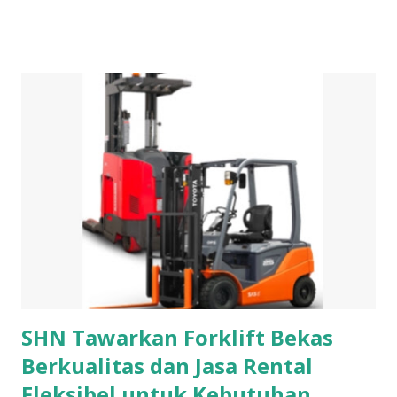
untuk anak perempuan mereka. Kado Untuk Anak
Perempuan yang Cocok Di Hari Ulang Tahunnya Dibawah
ini adalah beberapa pilihan kado yang bisa dihadiahkan
kepada anak yang berulang tahun 1. Kalung Kalung
merupakan hiasan untuk leher. Meskipun tersembunyi tapi
tetap dapat menghiasi leher kita. Kalung berbentuk tali
yang bersambung pada hiasannya. Pada bagian tali bisa
berupa rantai atau pita yang melingkari leher. Sedangkan
untuk bagian hiasan biasanya terbuat dari bahan bahan yang
berharga seperti berlian, mutiara, ruby, emerald, garnet dan
safir. Selain sebagai hiasan, kalung juga berfungsi sebagai
simbol dari kekayaan atau status tertentu di Masyarakat....
SHN Tawarkan Forklift Bekas
Berkualitas dan Jasa Rental
Fleksibel untuk Kebutuhan