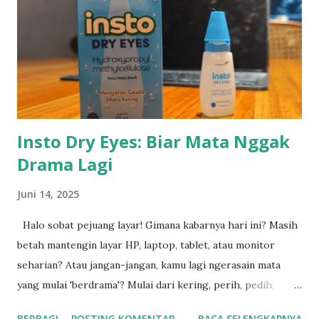
langkah cerdas. SHN menyediakan berbagai unit forklift
second yang masih dalam kondisi prima dan layak
operasional. Setiap unit telah melalui proses inspeksi
menyeluruh oleh teknisi berpengalaman sebelum
ditawarkan kepada pelanggan. Forklift bekas dari SHN
memiliki keunggulan: ● Harga lebih terjangkau dibanding
unit baru ●...
Insto Dry Eyes: Biar Mata Nggak
Drama Lagi
Juni 14, 2025
Halo sobat pejuang layar! Gimana kabarnya hari ini? Masih
betah mantengin layar HP, laptop, tablet, atau monitor
seharian? Atau jangan-jangan, kamu lagi ngerasain mata
yang mulai 'berdrama'? Mulai dari kering, perih, pedih,
sampai rasanya kayak ada pasir nyangkut di mata. Duh,
BERBAGI
POSTING KOMENTAR
BACA SELENGKAPNYA