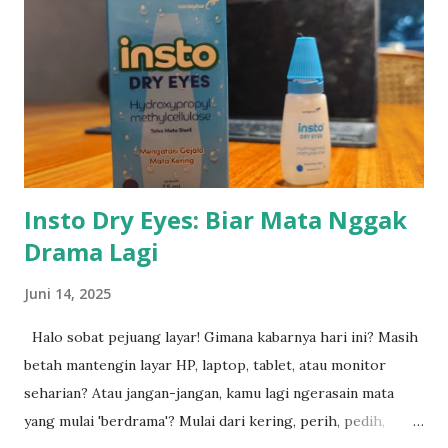
langkah cerdas. SHN menyediakan berbagai unit forklift
second yang masih dalam kondisi prima dan layak
operasional. Setiap unit telah melalui proses inspeksi
menyeluruh oleh teknisi berpengalaman sebelum
ditawarkan kepada pelanggan. Forklift bekas dari SHN
memiliki keunggulan: ● Harga lebih terjangkau dibanding
unit baru ●...
Insto Dry Eyes: Biar Mata Nggak
Drama Lagi
Juni 14, 2025
Halo sobat pejuang layar! Gimana kabarnya hari ini? Masih
betah mantengin layar HP, laptop, tablet, atau monitor
seharian? Atau jangan-jangan, kamu lagi ngerasain mata
yang mulai 'berdrama'? Mulai dari kering, perih, pedih,