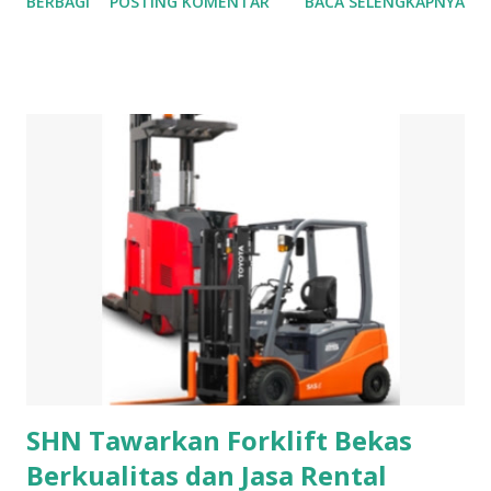
BERBAGI
POSTING KOMENTAR
BACA SELENGKAPNYA
menjadi pilihan para orang tua dalam memilih sebagai kado
untuk anak perempuan mereka. Kado Untuk Anak
Perempuan yang Cocok Di Hari Ulang Tahunnya Dibawah
ini adalah beberapa pilihan kado yang bisa dihadiahkan
kepada anak yang berulang tahun 1. Kalung Kalung
merupakan hiasan untuk leher. Meskipun tersembunyi tapi
tetap dapat menghiasi leher kita. Kalung berbentuk tali
yang bersambung pada hiasannya. Pada bagian tali bisa
berupa rantai atau pita yang melingkari leher. Sedangkan
untuk bagian hiasan biasanya terbuat dari bahan bahan yang
berharga seperti berlian, mutiara, ruby, emerald, garnet dan
safir. Selain sebagai hiasan, kalung juga berfungsi sebagai
simbol dari kekayaan atau status tertentu di Masyarakat....
SHN Tawarkan Forklift Bekas
Berkualitas dan Jasa Rental