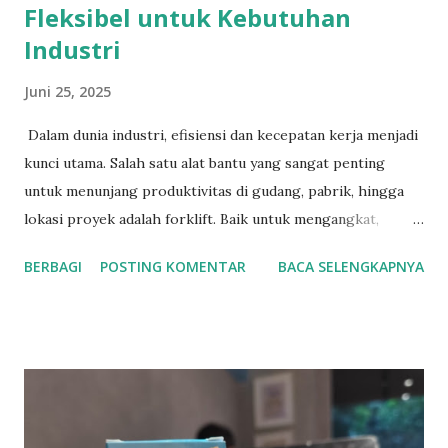
Fleksibel untuk Kebutuhan
Industri
Juni 25, 2025
Dalam dunia industri, efisiensi dan kecepatan kerja menjadi
kunci utama. Salah satu alat bantu yang sangat penting
untuk menunjang produktivitas di gudang, pabrik, hingga
lokasi proyek adalah forklift. Baik untuk mengangkat,
memindahkan, atau menata barang, forklift terbukti mampu
BERBAGI
POSTING KOMENTAR
BACA SELENGKAPNYA
menghemat waktu dan tenaga. Menyadari kebutuhan
tersebut, SHN hadir sebagai solusi dengan layanan jual
forklift bekas berkualitas dan jasa rental forklift yang
terpercaya. Solusi Hemat dengan Forklift Bekas dari SHN
Tidak semua bisnis membutuhkan forklift baru. Bagi
perusahaan yang ingin menekan anggaran tanpa
mengorbankan kualitas, memilih forklift bekas bisa menjadi