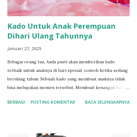
Kado Untuk Anak Perempuan
Dihari Ulang Tahunnya
Januari 27, 2025
Sebagai orang tua, Anda pasti akan memberikan kado
terbaik untuk anaknya di hari spesial, contoh ketika sedang
berulang tahun. Sebuah kado yang membuat anaknya tidak
bisa melupakan momen tersebut. Membuat kenangan baik
ketika anaknya beranjak dewasa. Beberapa hadiah ini bisa
BERBAGI
POSTING KOMENTAR
BACA SELENGKAPNYA
menjadi pilihan para orang tua dalam memilih sebagai kado
untuk anak perempuan mereka. Kado Untuk Anak
Perempuan yang Cocok Di Hari Ulang Tahunnya Dibawah
ini adalah beberapa pilihan kado yang bisa dihadiahkan