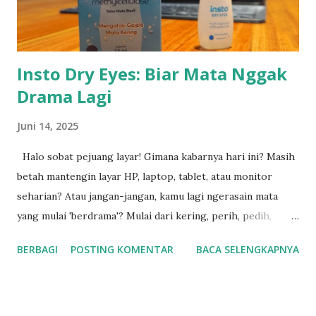
ditawarkan kepada pelanggan. Forklift bekas dari SHN
memiliki keunggulan: ● Harga lebih terjangkau dibanding
unit baru ●...
Insto Dry Eyes: Biar Mata Nggak
Drama Lagi
Juni 14, 2025
Halo sobat pejuang layar! Gimana kabarnya hari ini? Masih
betah mantengin layar HP, laptop, tablet, atau monitor
seharian? Atau jangan-jangan, kamu lagi ngerasain mata
yang mulai 'berdrama'? Mulai dari kering, perih, pedih,
sampai rasanya kayak ada pasir nyangkut di mata. Duh,
BERBAGI
POSTING KOMENTAR
BACA SELENGKAPNYA
ngeselin banget ya! Kalau kamu lagi ngalamin itu, selamat
datang di klub! Aku juga sering banget ngalamin yang
namanya mata drama alias mata kering. Rasanya nggak
nyaman, bikin susah fokus, dan kadang malah jadi alasan