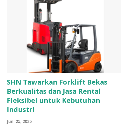
kepada anak yang berulang tahun 1. Kalung Kalung
merupakan hiasan untuk leher. Meskipun tersembunyi tapi
tetap dapat menghiasi leher kita. Kalung berbentuk tali
yang bersambung pada hiasannya. Pada bagian tali bisa
berupa rantai atau pita yang melingkari leher. Sedangkan
untuk bagian hiasan biasanya terbuat dari bahan bahan yang
berharga seperti berlian, mutiara, ruby, emerald, garnet dan
safir. Selain sebagai hiasan, kalung juga berfungsi sebagai
simbol dari kekayaan atau status tertentu di Masyarakat....
SHN Tawarkan Forklift Bekas
Berkualitas dan Jasa Rental
Fleksibel untuk Kebutuhan
Industri
Juni 25, 2025