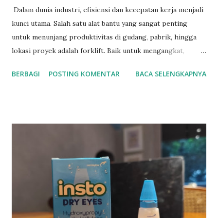
Dalam dunia industri, efisiensi dan kecepatan kerja menjadi
kunci utama. Salah satu alat bantu yang sangat penting
untuk menunjang produktivitas di gudang, pabrik, hingga
lokasi proyek adalah forklift. Baik untuk mengangkat,
memindahkan, atau menata barang, forklift terbukti mampu
BERBAGI
POSTING KOMENTAR
BACA SELENGKAPNYA
menghemat waktu dan tenaga. Menyadari kebutuhan
tersebut, SHN hadir sebagai solusi dengan layanan jual
forklift bekas berkualitas dan jasa rental forklift yang
terpercaya. Solusi Hemat dengan Forklift Bekas dari SHN
Tidak semua bisnis membutuhkan forklift baru. Bagi
perusahaan yang ingin menekan anggaran tanpa
mengorbankan kualitas, memilih forklift bekas bisa menjadi
langkah cerdas. SHN menyediakan berbagai unit forklift
second yang masih dalam kondisi prima dan layak
operasional. Setiap unit telah melalui proses inspeksi
menyeluruh oleh teknisi berpengalaman sebelum